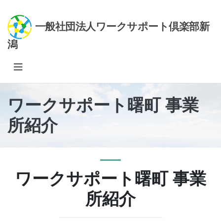
Skip to content
一般社団法人ワークサポート倶楽部新
事業所案内
潟
めん処阿吽新潟店
私達について
ワークサポート曙町 事業
所紹介
ワークサポート曙町 事業
所紹介